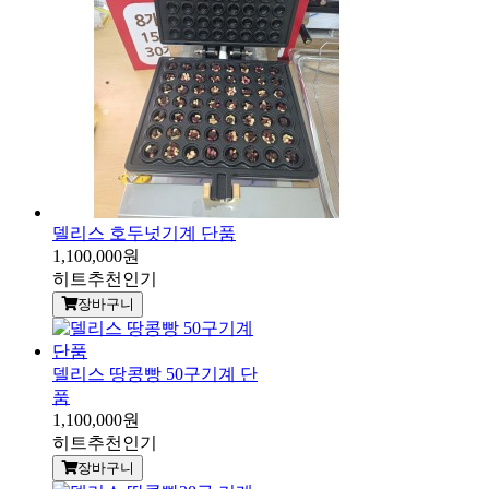
델리스 호두넛기계 단품
1,100,000원
히트
추천
인기
장바구니
델리스 땅콩빵 50구기계 단
품
1,100,000원
히트
추천
인기
장바구니