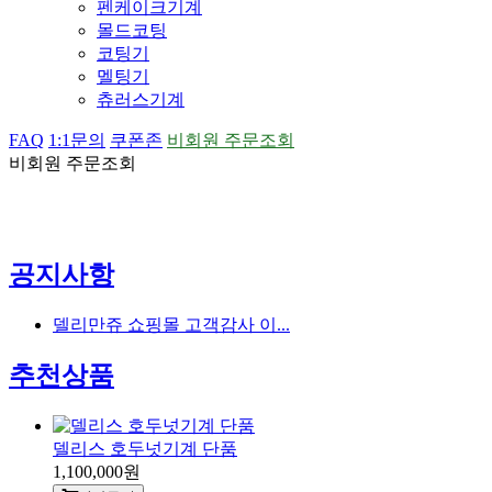
펜케이크기계
몰드코팅
코팅기
멜팅기
츄러스기계
FAQ
1:1문의
쿠폰존
비회원 주문조회
비회원 주문조회
공지사항
델리만쥬 쇼핑몰 고객감사 이...
추천상품
델리스 호두넛기계 단품
1,100,000원