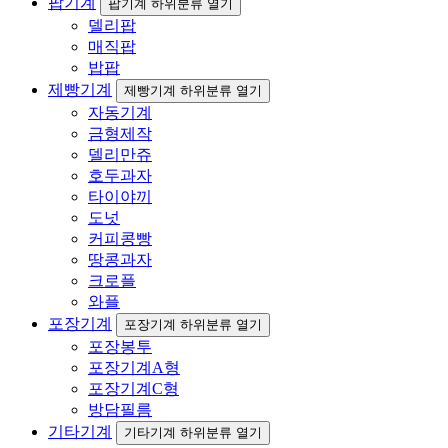
팝기계
팝기계 하위분류 열기
델리팝
매직팝
밥팝
제빵기계
제빵기계 하위분류 열기
자동기계
금형제작
델리만쥬
호두과자
타이야끼
도넛
커피콩빵
땅콩과자
크로플
와플
포장기계
포장기계 하위분류 열기
포장봉투
포장기계A형
포장기계C형
방담필름
기타기계
기타기계 하위분류 열기