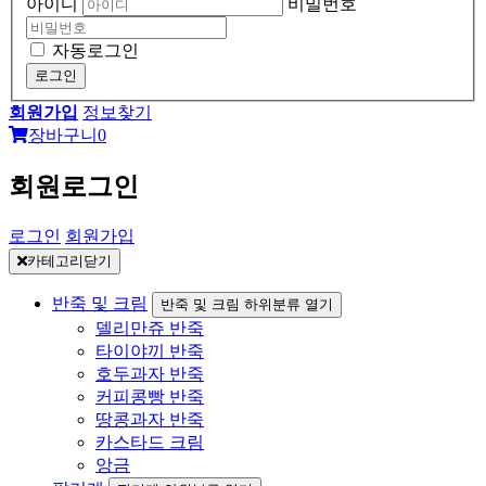
아이디
비밀번호
자동로그인
로그인
회원가입
정보찾기
장바구니
0
회원로그인
로그인
회원가입
카테고리닫기
반죽 및 크림
반죽 및 크림 하위분류 열기
델리만쥬 반죽
타이야끼 반죽
호두과자 반죽
커피콩빵 반죽
땅콩과자 반죽
카스타드 크림
앙금