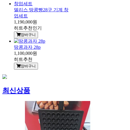
델리스 땅콩빵28구 기계 창
업세트
1,190,000원
히트
추천
인기
장바구니
땅콩과자 28p
1,100,000원
히트
추천
장바구니
최신상품