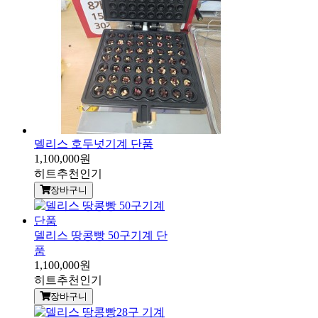
델리스 호두넛기계 단품
1,100,000원
히트
추천
인기
장바구니
델리스 땅콩빵 50구기계 단
품
1,100,000원
히트
추천
인기
장바구니